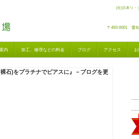
(社)日本リ
〒493-0001
案内
加工、修理などの料金
ブログ
アクセス
お
裸石)をプラチナでピアスに』－ブログを更