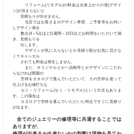
リフォーム(リモデル)の料金は出来上がりの形(デザイ
ン)が決まらないと
見積もりが出せません。
当店ではお客さまのデザイン希望、ご予算等をお伺い
しデザイン画を
数点(4～5点ほど)1週間～10日ほどお時間をいただいて描
き、見積もりを
出します。
デザインが気に入らないとか見積り額がお気に召さな
くてキャンセル
されても料金は発生しません。
また、オリジナルとか一品制作とかデザインにこだわ
らなければ既製の
空枠をカタログで選んでいただいて、その空枠を使って
仕上げるお値打ちな
セミ・リフォーム(セミ・リモデル)という方法もありま
す。この場合は
カタログで空枠を選んでいただいた時点ですぐに見積り
が出ます。
全てのジュエリーの修理等に共通することでは
ありますが、
修理が出来るか
出来ないかの判断は現物を見てか