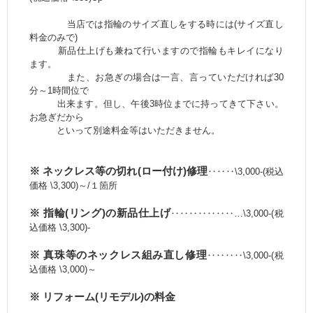
当店では指輪のサイズ直しをする時には(サイズ直し
料金のみで)
新品仕上げも兼ねて行いますので指輪もキレイになり
ます。
また、お急ぎの場合は一言、言っていただければ30
分～1時間位で
出来ます。但し、午後3時位までに持ってきて下さい。
お急ぎだから
といって別途料金等はいただきません。
※ ネックレス等の切れ(ロー付け)修理
‥‥‥\3,000-(税込
価格 \3,300)～/１箇所
※ 指輪(リング)の新品仕上げ
‥‥‥‥‥‥‥…\3,000-(税
込価格 \3,300)-
※ 真珠等のネックレス組み直し修理
‥‥‥‥\3,000-(税
込価格 \3,000)～
※ リフォーム(リモデル)の料金