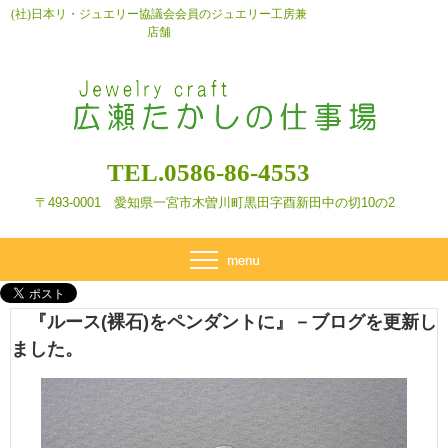
(社)日本リ・ジュエリー協議会会員のジュエリー工房兼
店舗
TEL.0586-86-4553
〒493-0001 愛知県一宮市木曽川町黒田字酉新田
中の切10の2
『ルース(裸石)をペンダントに』－ブログを更新し
ました。