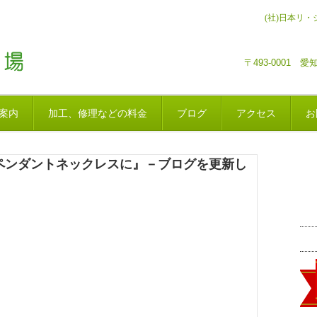
(社)日本リ
〒493-0001
案内
加工、修理などの料金
ブログ
アクセス
お
でペンダントネックレスに』－ブログを更新し